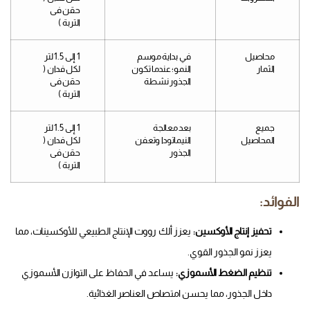
حقن فى
التربة )
محاصيل
في بداية موسم
1 إلى 1.5 لتر
الثمار
النمو؛ عندما تكون
لكل فدان (
الجذور نشطة
حقن فى
التربة )
جميع
بعد معالجة
1 إلى 1.5 لتر
المحاصيل
النيماتودا وتعفن
لكل فدان (
الجذور
حقن فى
التربة )
الفوائد:
تحفيز إنتاج الأوكسين:
يعزز ألك رووت الإنتاج الطبيعي للأوكسينات، مما
يعزز نمو الجذور القوي.
تنظيم الضغط الأسموزي:
يساعد في الحفاظ على التوازن الأسموزي
داخل الجذور، مما يحسن امتصاص العناصر الغذائية.