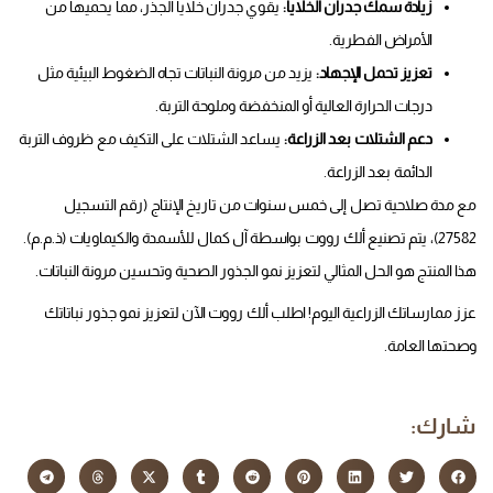
زيادة سمك جدران الخلايا:
يقوي جدران خلايا الجذر، مما يحميها من
الأمراض الفطرية.
تعزيز تحمل الإجهاد:
يزيد من مرونة النباتات تجاه الضغوط البيئية مثل
درجات الحرارة العالية أو المنخفضة وملوحة التربة.
دعم الشتلات بعد الزراعة:
يساعد الشتلات على التكيف مع ظروف التربة
الدائمة بعد الزراعة.
مع مدة صلاحية تصل إلى خمس سنوات من تاريخ الإنتاج (رقم التسجيل
27582)، يتم تصنيع ألك رووت بواسطة آل كمال للأسمدة والكيماويات (ذ.م.م).
هذا المنتج هو الحل المثالي لتعزيز نمو الجذور الصحية وتحسين مرونة النباتات.
عزز ممارساتك الزراعية اليوم! اطلب ألك رووت الآن لتعزيز نمو جذور نباتاتك
وصحتها العامة.
شارك: