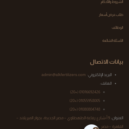
الشروط والأحكام
طلب عرض أسعار
الوظائف
الأسئلة الشائعة
بيانات الاتصال
البريد الإلكتروني:
admin@alkfertilizers.com
الهاتف:
(+20)
01016692426
01055958005 (+20)
(+20)
01080804748
العنوان:
9 أ-شارع رفاعة الطهطاوي – مصر الجديدة، بجوار الميريلاند –
القاهرة – مصر