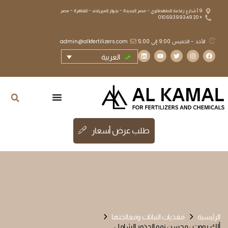
9 أ شارع رفاعة الطهطاوي - مصر الجديدة - بجوار الميريلاند - القاهرة - مصر
+20 01069399349
الأحد - الخميس 9:00 إلي 5:00
admin@alkfertilizers.com
العربية
طلب عرض أسعار
الرئيسية
مغذيات النباتات ومعالجتها
ألك رووت : محسن نمو الجذور الشامل