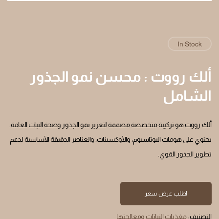
In Stock
ألك رووت : محسن نمو الجذور
الشامل
ألك رووت هو تركيبة متخصصة مصممة لتعزيز نمو الجذور وصحة النبات العامة.
يحتوي على هومات البوتاسيوم، والأوكسينات، والعناصر الدقيقة الأساسية لدعم
تطوير الجذور القوي.
اطلب عرض سعر
التصنيف:
مغذيات النباتات ومعالجتها