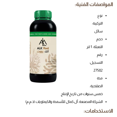
المواصفات الفنية:
نوع
التركيبة:
سائل
حجم
التعبئة: 1 لتر
رقم
التسجيل:
27582
مدة
الصلاحية:
خمس سنوات من تاريخ الإنتاج
الشركة المصنعة: آل كمال للأسمدة والكيماويات (ذ.م.م)
الاستخدامات: