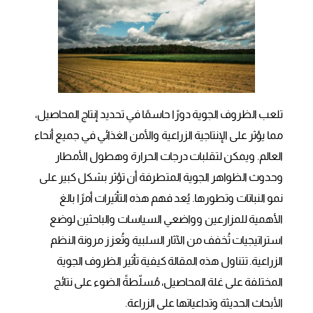
تلعب الظروف الجوية دورًا حاسمًا في تحديد إنتاج المحاصيل،
مما يؤثر على الإنتاجية الزراعية والأمن الغذائي في جميع أنحاء
العالم. ويمكن لتقلبات درجات الحرارة وهطول الأمطار
وحدوث الظواهر الجوية المتطرفة أن تؤثر بشكل كبير على
نمو النباتات وتطورها. يُعد فهم هذه التأثيرات أمرًا بالغ
الأهمية للمزارعين وواضعي السياسات والباحثين لوضع
استراتيجيات تُخفف من الآثار السلبية وتُعزز مرونة النظم
الزراعية. تتناول هذه المقالة كيفية تأثير الظروف الجوية
المختلفة على غلة المحاصيل، مُسلّطةً الضوء على نتائج
الأبحاث الحديثة وتداعياتها على الزراعة.