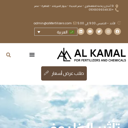
9 أ شارع رفاعة الطهطاوي - مصر الجديدة - بجوار الميريلاند - القاهرة - مصر
+20 01069399349
الأحد - الخميس 9:00 إلي 5:00
admin@alkfertilizers.com
العربية
طلب عرض أسعار