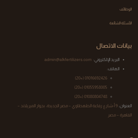
الوظائف
الأسئلة الشائعة
بيانات الاتصال
البريد الإلكتروني:
admin@alkfertilizers.com
الهاتف:
(+20)
01016692426
01055958005 (+20)
(+20)
01080804748
العنوان:
9 أ-شارع رفاعة الطهطاوي – مصر الجديدة، بجوار الميريلاند –
القاهرة – مصر