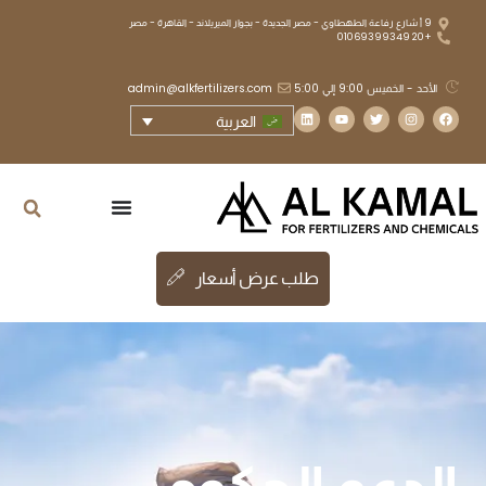
9 أ شارع رفاعة الطهطاوي - مصر الجديدة - بجوار الميريلاند - القاهرة - مصر
+20 01069399349
الأحد - الخميس 9:00 إلي 5:00
admin@alkfertilizers.com
العربية
طلب عرض أسعار