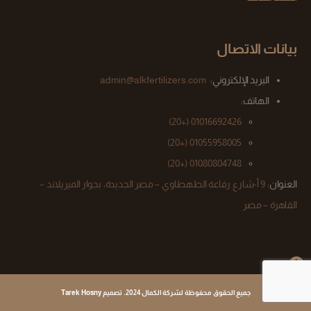
بيانات الاتصال
البريد الإلكتروني:
admin@alkfertilizers.com
الهاتف:
(+20)
01016692426
01055958005 (+20)
(+20)
01080804748
العنوان:
9 أ-شارع رفاعة الطهطاوي – مصر الجديدة، بجوار الميريلاند –
القاهرة – مصر
جميع الحقوق محفوظة لشركة الكمال 2024. تصميم Tarek Hosny