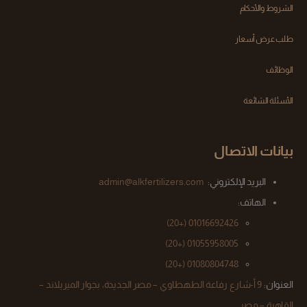
الشروط والأحكام
طلب عرض أسعار
الوظائف
الأسئلة الشائعة
بيانات الاتصال
البريد الإلكتروني:
admin@alkfertilizers.com
الهاتف:
(+20)
01016692426
01055958005 (+20)
(+20)
01080804748
العنوان:
9 أ-شارع رفاعة الطهطاوي – مصر الجديدة، بجوار الميريلاند –
القاهرة – مصر