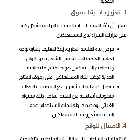
الأغذية.
3. تعزيز جاذبية السوق
يمكن أن تؤثر التعبئة الجذابة للمنتجات الزراعية بشكل كبير
على قرارات الشراء لدى المستهلكين.
فرص بناء العلامة التجارية: يُعدّ التغليف بمثابة لوحة
لعناصر العلامة التجارية، مثل الشعارات والألوان
والتصاميم التي تعكس هوية المنتج. فالتصاميم
الجذابة تجذب انتباه المستهلكين على رفوف المتاجر.
توصيل المعلومات: يُوفر وضع الملصقات الفعّالة
معلومات أساسية عن المنتج، بما في ذلك محتواه
الغذائي، ومصدره، وتعليمات الاستخدام. هذه
الشفافية تُعزز ثقة المستهلكين.
4. الامتثال للوائح
غالبًا ما تحتاج المنتجات الزراعية إلى تلبية متطلبات تنظيمية