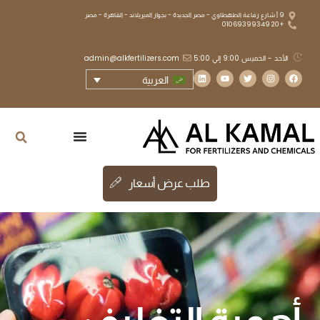
9 أ شارع رفاعة الطهطاوي - مصر الجديدة - بجوار الميريلاند - القاهرة - مصر
+20 01069399349
الأحد - الخميس 9:00 إلي 5:00
admin@alkfertilizers.com
العربية
طلب عرض أسعار