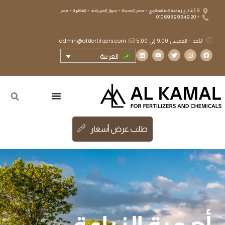
9 أ شارع رفاعة الطهطاوي - مصر الجديدة - بجوار الميريلاند - القاهرة - مصر
+20 01069399349
الأحد - الخميس 9:00 إلي 5:00
admin@alkfertilizers.com
العربية
طلب عرض أسعار